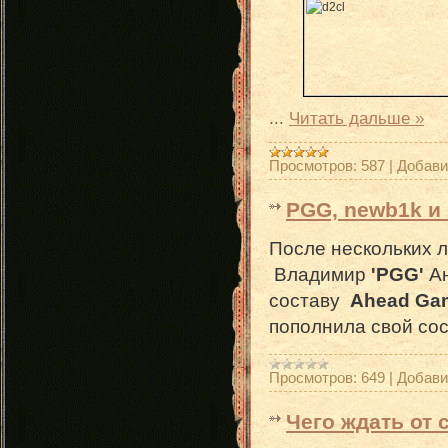
...
Читать дальше »
Просмотров:
587
|
Добави
PGG, newb1k и 
После нескольких 
Владимир
'PGG'
Ан
составу
Ahead Ga
пополнила свой сос
Просмотров:
649
|
Добави
Чего ждать от