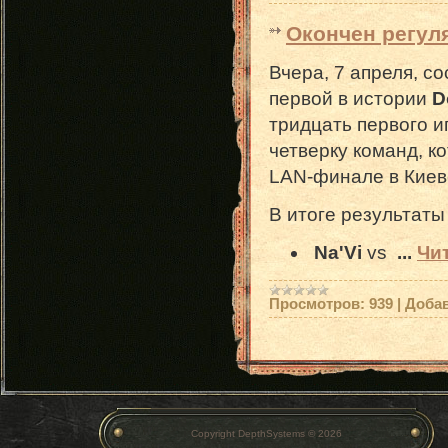
Окончен регул
Вчера, 7 апреля, с
первой в истории
D
тридцать первого 
четверку команд, к
LAN-финале в Киев
В итоге результаты
Na'Vi
vs
...
Чи
Просмотров:
939
|
Доба
Copyright DepthSystems © 2026