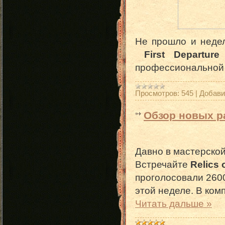
Не прошло и недел
First Departure
профессиональной
Просмотров:
545
|
Добави
Обзор новых р
Давно в мастерской
Встречайте
Relics o
проголосовали 2600
этой неделе. В ком
Читать дальше »