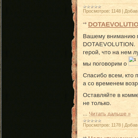
Просмотров:
1148
|
Добав
DOTAEVOLUTIO
Вашему вниманию п
DOTAEVOLUTION. Зд
герой, что на нем 
мы поговорим о
Спасибо всем, кто 
а со временем возр
Оставляйте в комм
не только.
...
Читать дальше »
Просмотров:
1178
|
Добав