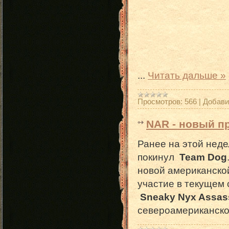
...
Читать дальше »
Просмотров:
566
|
Добави
NAR - новый п
Ранее на этой нед
покинул
Team Dog
новой американско
участие в текущем
Sneaky Nyx Assas
североамериканск