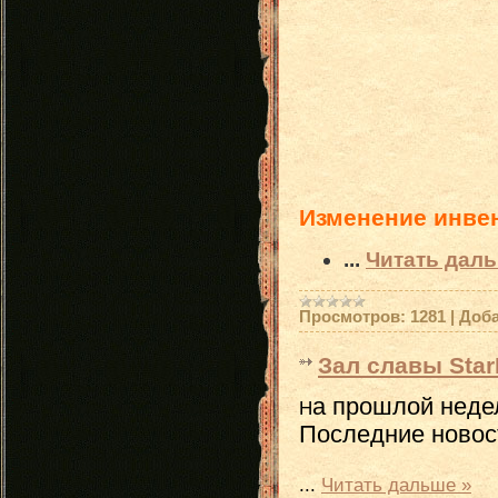
Изменение инве
...
Читать даль
Просмотров:
1281
|
Доба
Зал славы Star
а прошлой недел
Н
Последние новос
...
Читать дальше »