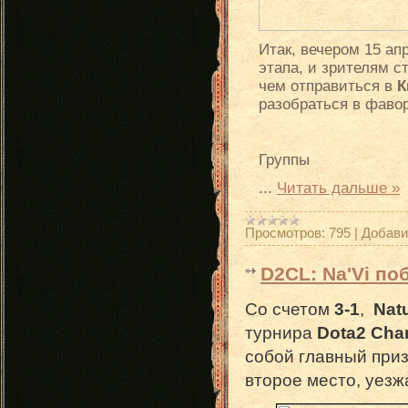
Итак, вечером 15 а
этапа, и зрителям с
чем отправиться в
К
разобраться в фавор
Группы
...
Читать дальше »
Просмотров:
795
|
Добави
D2CL: Na'Vi по
Со счетом
3-1
,
Nat
турнира
Dota2 Cha
собой главный при
второе место, уез