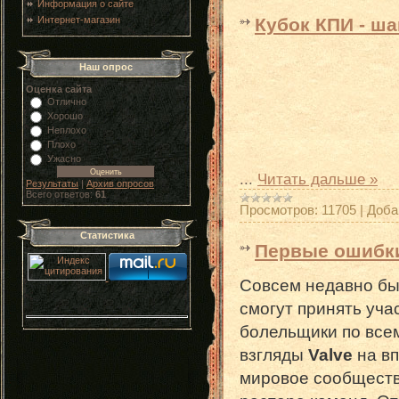
Информация о сайте
Интернет-магазин
Кубок КПИ - ша
Наш опрос
Оценка сайта
Отлично
Хорошо
Неплохо
Плохо
Ужасно
...
Читать дальше »
Результаты
|
Архив опросов
Всего ответов:
61
Просмотров:
11705
|
Доба
Статистика
Первые ошибки 
Совсем недавно б
смогут принять учас
болельщики по все
взгляды
Valve
на вп
мировое сообществ