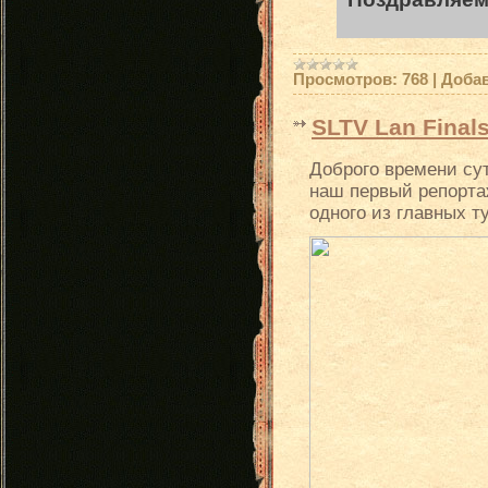
Просмотров:
768
|
Доба
SLTV Lan Final
Доброго времени су
наш первый репортаж
одного из главных т