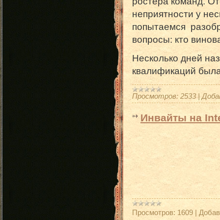
ростера команд. О
неприятности у нес
попытаемся разобра
вопросы: кто винов
Несколько дней наз
квалификаций была
Просмотров:
2533
|
Доба
Инвайты на Inte
Просмотров:
1609
|
Добав