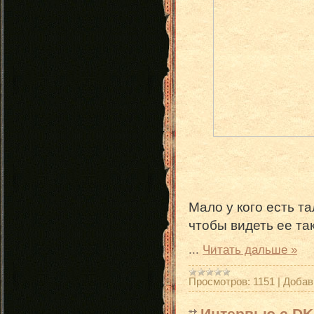
Мало у кого есть та
чтобы видеть ее так
...
Читать дальше »
Просмотров:
1151
|
Добав
Интервью с DK.