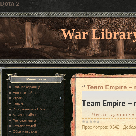
Dota 2
War Librar
Меню сайта
Team Empire – 
Главная страница
Новости сайта
Игроки
Team Empire – 
Форум
Изображения и Обои
...
Читать дальше »
Каталог файлов
Гостевая книга
Каталог статей
Просмотров:
9342
|
Добав
Обратная связь