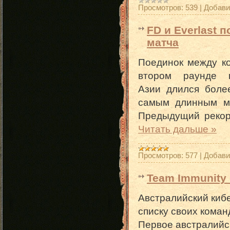
Просмотров:
539
|
Добави
FD и Everlast 
матча
Поединок между 
втором раунде 
Азии длился бол
самым длинным м
Предыдущий рекор
Читать дальше »
Просмотров:
577
|
Добави
Team Immunity 
Австралийский киб
списку своих коман
Первое австралийс